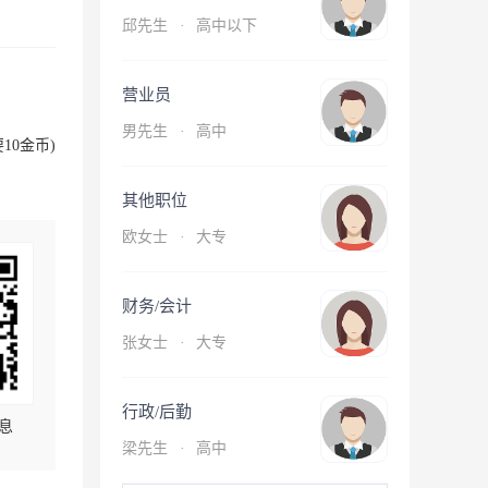
邱先生
·
高中以下
营业员
男先生
·
高中
10金币)
其他职位
欧女士
·
大专
财务/会计
张女士
·
大专
行政/后勤
息
梁先生
·
高中