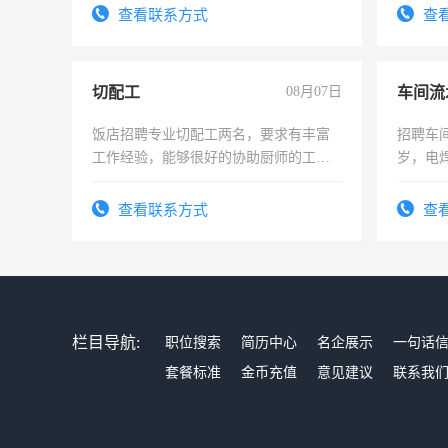
查看联系方式
查
切配工
08月07日
车间流
饭店招聘专业切配工两名，要求有丰富
招聘车间
工作经验，能够很好的协助厨师的工
岁，电
作。包吃住，每月有公休，工资3500-
好。薪资
4500。
宿，免
查看联系方式
查
25号准
栏目导航:
职位搜索
简历中心
名企展示
一句话
套餐标准
金币充值
意见建议
联系我