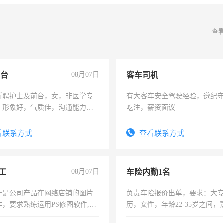
查
前台
08月07日
客车司机
所聘护士及前台，女，非医学专
有大客车安全驾驶经验，遵纪
，形象好，气质佳，沟通能力
吃注，薪资面议
试，周日休息。
看联系方式
查看联系方式
工
08月07日
车险内勤1名
作是公司产品在网络店铺的图片
负责车险报价出单，要求：大
作，要求熟练运用PS修图软件,工
历，女性，年龄22-35岁之间
每天8小时，待遇优厚。
操作，工作态度认真，具有团