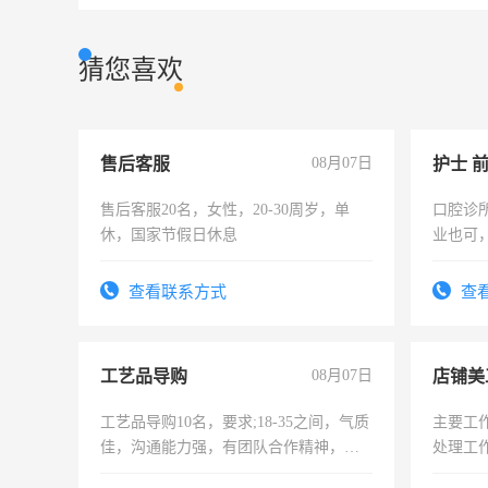
猜您喜欢
售后客服
08月07日
护士 
售后客服20名，女性，20-30周岁，单
口腔诊
休，国家节假日休息
业也可
强。面
查看联系方式
查
工艺品导购
08月07日
店铺美
工艺品导购10名，要求;18-35之间，气质
主要工
佳，沟通能力强，有团队合作精神，有
处理工
上进心，有工作经验者优先！
作时间