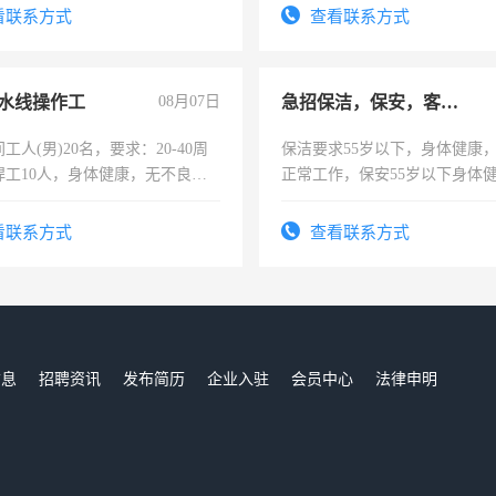
试用期1-3个月，转正后交纳五
看联系方式
查看联系方式
水线操作工
08月07日
急招保洁，保安，客服，工程
工人(男)20名，要求：20-40周
保洁要求55岁以下，身体健康
焊工10人，身体健康，无不良嗜
正常工作，保安55岁以下身体
：4500-7000元，标准八人间住
责任心形象端庄，遵纪守法，
费发放劳保用品，两班倒，每月
录，客服要求45岁以下高中以
看联系方式
查看联系方式
时发放工资，工作时间10小时
懂电脑工作认真，性格开朗有
能力，工程，懂水电维修。
信息
招聘资讯
发布简历
企业入驻
会员中心
法律申明
们